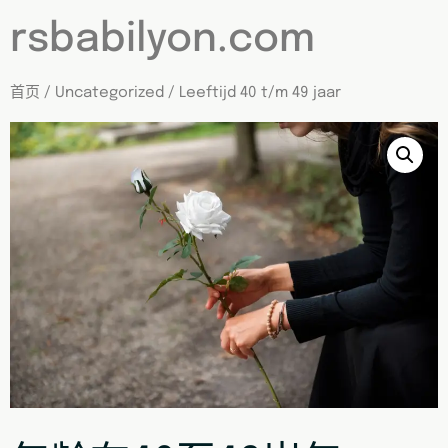
rsbabilyon.com
首页
/
Uncategorized
/ Leeftijd 40 t/m 49 jaar