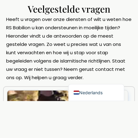
Türkçe
Veelgestelde vragen
Dansk
Heeft u vragen over onze diensten of wilt u weten hoe
العربية
RS Babilion u kan ondersteunen in moeilijke tijden?
简体中文
Hieronder vindt u de antwoorden op de meest
Deutsch (Sie)
gestelde vragen. Zo weet u precies wat u van ons
Български
kunt verwachten en hoe wij u stap voor stap
begeleiden volgens de islamitische richtlijnen. Staat
English (UK)
uw vraag er niet tussen? Neem gerust contact met
Kurdish (Kurmanji)
ons op. Wij helpen u graag verder.
Nederlands
Waarom zou ik
kiezen voor RS
Babilion?
Wij begrijpen