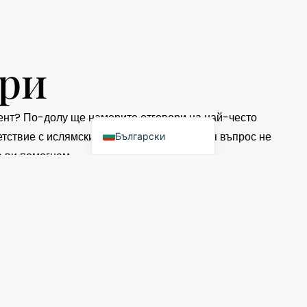
简体中文
Deutsch (Sie)
English (UK)
ори
Kurdish (Kurmanji)
Nederlands
омент? По-долу ще намерите отговори на най-често
тветствие с ислямските препоръки. От вашия въпрос не
Български
а ви помогнем.
берете RS Babilion?
и искания и ритуали на общността.
опит и всеотдайност ние сме с вас от много
се съсредоточите върху процеса на скръбта.