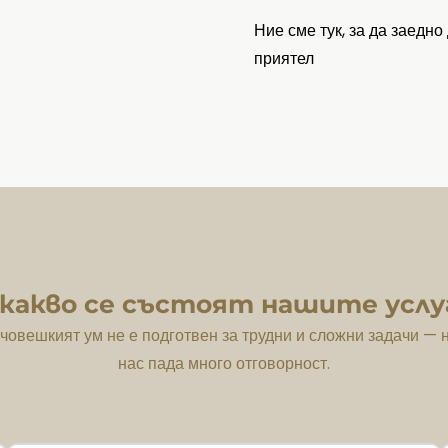
Ние сме тук, за да заедно
приятел
 какво се състоят нашите услу
човешкият ум не е подготвен за трудни и сложни задачи — 
нас пада много отговорност.