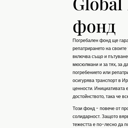
Global
фонд
Погребален фонд ще гаран
репатрирането на своите 
включва също и пътуване 
мюсюлмани и за тях, за д
погребението или репатр
осигурява транспорт в Ир
ценности. Инициативата е
достойнството, така че вс
Този фонд - повече от пр
солидарност. Защото вярва
тежестта е по-лесно да по