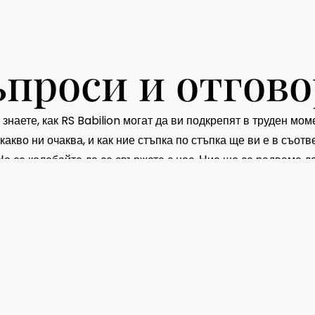
проси и отгов
 знаете, как RS Babilion могат да ви подкрепят в труден м
какво ни очаква, и как ние стъпка по стъпка ще ви е в съо
Не се колебайте да се свържете с нас. Ние ще се радваме д
Защо аз трябва да из
Ние разбираме специалн
Благодарение на нашия 
грижи, за да можете да 