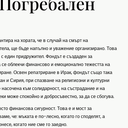
 Погребален
тира на хората, че в случай на смърт на
тела, ще бъде напълно и уважение организирано. Това
с един придружител. Фондът е създаден за
а се облекчи финансово и емоционално тежестта на
иране. Освен репатриране в Ирак, фондът също така
ан и Сирия, при спазване на религиозни и културни
 насочена към солидарност, на състрадание и на
еки може спокойно и добросъвестно, за да се сбогува.
осто финансова сигурност. Това е и мост за
ме, че: мъката е по-лесно, когато го споделят, а
несе, когато ние сме го заедно.