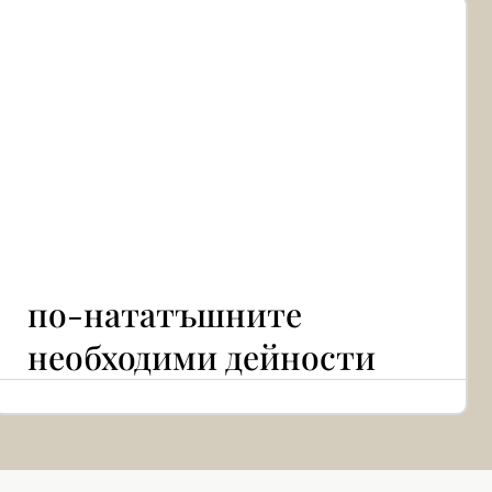
Français
Polski
Italiano
Español
по-нататъшните
Ελληνικά
необходими дейности
Հայերեն
Türkçe
Dansk
العربية