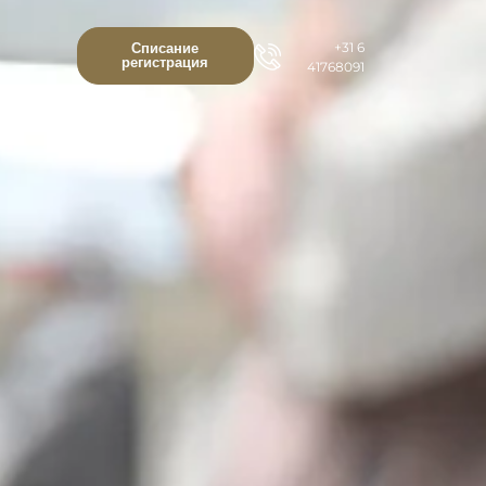
+31 6
Списание
регистрация
41768091