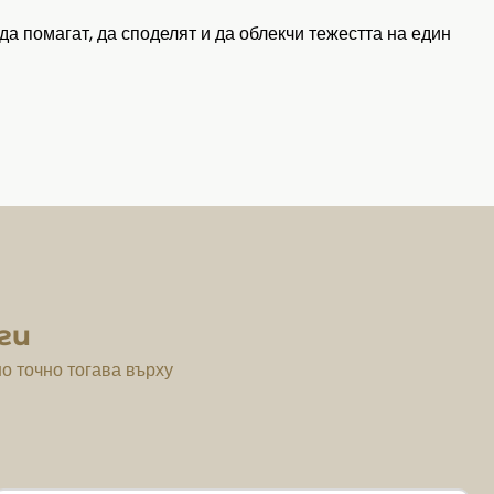
 да помагат, да споделят и да облекчи тежестта на един
ги
но точно тогава върху