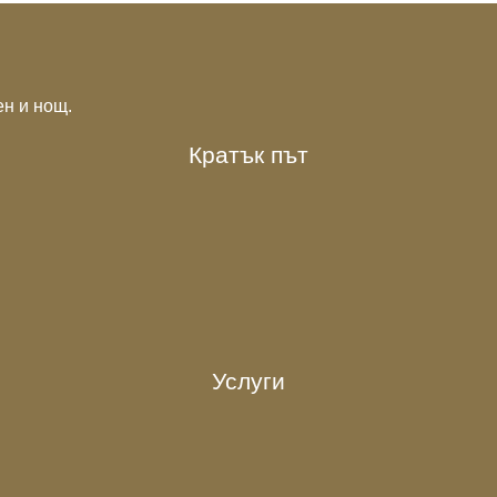
н и нощ.
Кратък път
Услуги