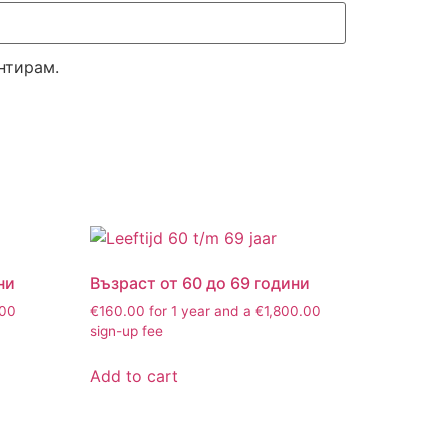
нтирам.
ни
Възраст от 60 до 69 години
.00
€
160.00
for 1 year and a
€
1,800.00
sign-up fee
Add to cart