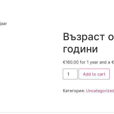
jaar
Възраст о
години
€
160.00
for 1 year and a
количество
Add to cart
за
Leeftijd
50
t/m
Категория:
Uncategorize
59
jaar