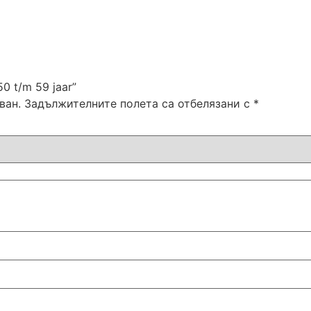
0 t/m 59 jaar”
ван.
Задължителните полета са отбелязани с
*