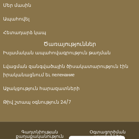
Polski
Մեր մասին
Italiano
Ապահովել
Español
Ελληνικά
Հետադարձ կապ
Türkçe
Ծառայություններ
Իսլամական ապահովագրություն թաղման
Dansk
العربية
Լվացման զանգվածային ծիսակատարություն էին
简体中文
իրականացնում եւ пеленание
Deutsch (Sie)
Աջակցություն հարազատների
Български
Թիվ շտապ օգնություն 24/7
English (UK)
Kurdish (Kurmanji)
Գաղտնիության
Օգտագործման
Nederlands
քաղաքականություն
պայմաններ