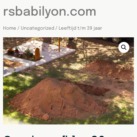
rsbabilyon.com
Home
/
Uncategorized
/ Leeftijd t/m 39 jaar